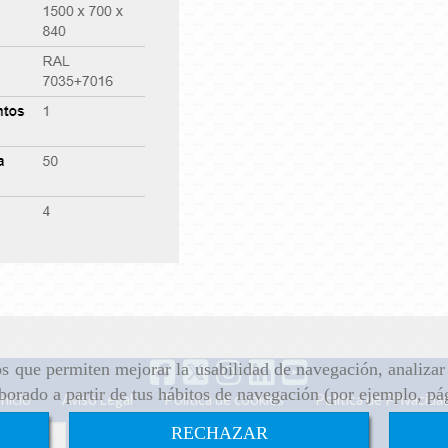
ros que permiten mejorar la usabilidad de navegación, analiza
aborado a partir de tus hábitos de navegación (por ejemplo, pá
Inicio
Aviso Legal
Política de cookies
Política de Privacida
RECHAZAR