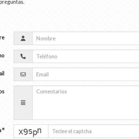
 preguntas.
re
no
il
os
captcha
a