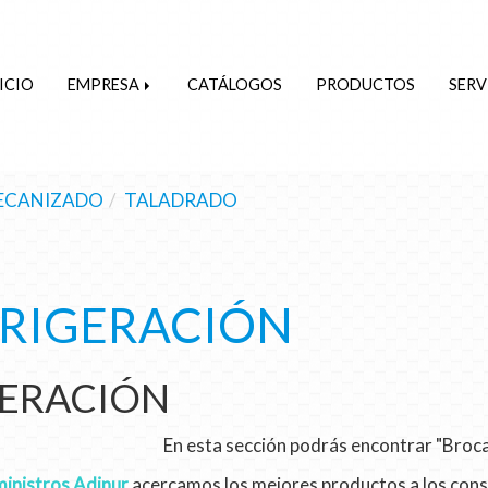
ICIO
EMPRESA
CATÁLOGOS
PRODUCTOS
SERV
ECANIZADO
TALADRADO
FRIGERACIÓN
GERACIÓN
En esta sección podrás encontrar "Broca
inistros Adinur
acercamos los mejores productos a los con